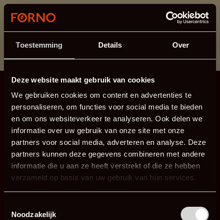
Ten dział jest obecnie w konserwacji. Jeśli brakuje Ci
informacji.
możesz zadzwonić pod numer +31 413 351 272 lub
Toestemming
Details
Over
wysłać e-mail na adres
info@forno.eu
.
Deze website maakt gebruik van cookies
We gebruiken cookies om content en advertenties te
personaliseren, om functies voor social media te bieden
en om ons websiteverkeer te analyseren. Ook delen we
informatie over uw gebruik van onze site met onze
partners voor social media, adverteren en analyse. Deze
partners kunnen deze gegevens combineren met andere
informatie die u aan ze heeft verstrekt of die ze hebben
verzameld op basis van uw gebruik van hun services.
Toestemmingsselectie
Noodzakelijk