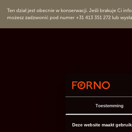
Ten dział jest obecnie w konserwacji. Jeśli brakuje Ci info
możesz zadzwonić pod numer +31 413 351 272 lub wysłać
Toestemming
Deze website maakt gebruik