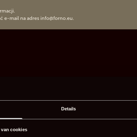
rmacji.
 e-mail na adres
info@forno.eu
.
Details
 van cookies