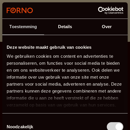
Ten dział jest obecnie w konserwacji. Jeśli brakuje Ci
informacji.
możesz zadzwonić pod numer +31 413 351 272 lub
Toestemming
Details
Over
wysłać e-mail na adres
info@forno.eu
.
Deze website maakt gebruik van cookies
We gebruiken cookies om content en advertenties te
personaliseren, om functies voor social media te bieden
en om ons websiteverkeer te analyseren. Ook delen we
informatie over uw gebruik van onze site met onze
partners voor social media, adverteren en analyse. Deze
partners kunnen deze gegevens combineren met andere
informatie die u aan ze heeft verstrekt of die ze hebben
verzameld op basis van uw gebruik van hun services.
Toestemmingsselectie
Noodzakelijk