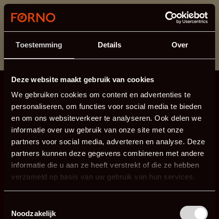
Ten dział jest obecnie w konserwacji. Jeśli brakuje Ci
informacji.
możesz zadzwonić pod numer +31 413 351 272 lub
Toestemming
Details
Over
wysłać e-mail na adres
info@forno.eu
.
Deze website maakt gebruik van cookies
We gebruiken cookies om content en advertenties te
personaliseren, om functies voor social media te bieden
en om ons websiteverkeer te analyseren. Ook delen we
informatie over uw gebruik van onze site met onze
partners voor social media, adverteren en analyse. Deze
partners kunnen deze gegevens combineren met andere
informatie die u aan ze heeft verstrekt of die ze hebben
verzameld op basis van uw gebruik van hun services.
Toestemmingsselectie
Noodzakelijk