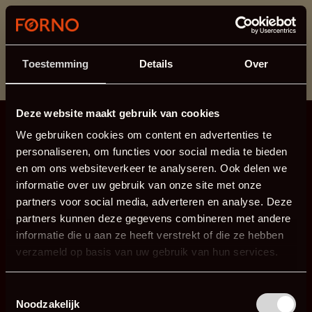
Ten dział jest obecnie w konserwacji. Jeśli brakuje Ci
informacji.
możesz zadzwonić pod numer +31 413 351 272 lub
Toestemming
Details
Over
wysłać e-mail na adres
info@forno.eu
.
Deze website maakt gebruik van cookies
We gebruiken cookies om content en advertenties te
personaliseren, om functies voor social media te bieden
en om ons websiteverkeer te analyseren. Ook delen we
informatie over uw gebruik van onze site met onze
partners voor social media, adverteren en analyse. Deze
partners kunnen deze gegevens combineren met andere
informatie die u aan ze heeft verstrekt of die ze hebben
verzameld op basis van uw gebruik van hun services.
Toestemmingsselectie
Noodzakelijk