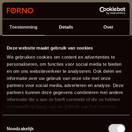
This section is currently under maintenance.
If you are missing information, you can call us at +31
413 745 423 or email us at
info@forno.eu
.
Toestemming
Details
Over
Deze website maakt gebruik van cookies
We gebruiken cookies om content en advertenties te
personaliseren, om functies voor social media te bieden
en om ons websiteverkeer te analyseren. Ook delen we
informatie over uw gebruik van onze site met onze
partners voor social media, adverteren en analyse. Deze
partners kunnen deze gegevens combineren met andere
informatie die u aan ze heeft verstrekt of die ze hebben
verzameld op basis van uw gebruik van hun services.
Toestemmingsselectie
Noodzakelijk