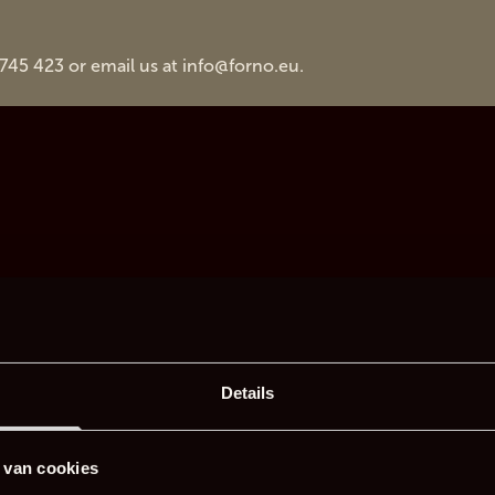
 745 423 or email us at
info@forno.eu
.
Details
 van cookies