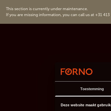
This section is currently under maintenance.
If you are missing information, you can call us at +31 413
Toestemming
Deze website maakt gebruik