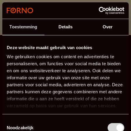
This section is currently under maintenance.
If you are missing information, you can call us at +31
413 745 423 or email us at
info@forno.eu
.
Toestemming
Details
Over
Deze website maakt gebruik van cookies
We gebruiken cookies om content en advertenties te
personaliseren, om functies voor social media te bieden
en om ons websiteverkeer te analyseren. Ook delen we
informatie over uw gebruik van onze site met onze
partners voor social media, adverteren en analyse. Deze
partners kunnen deze gegevens combineren met andere
informatie die u aan ze heeft verstrekt of die ze hebben
verzameld op basis van uw gebruik van hun services.
Toestemmingsselectie
Noodzakelijk