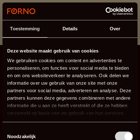
Cette section est actuellement en maintenance.
Si vous manquez des informations, vous pouvez nous
appeler au +31 413 395 295 ou nous envoyer un e-
Toestemming
Details
Over
mail à
info@forno.eu
.
Deze website maakt gebruik van cookies
We gebruiken cookies om content en advertenties te
personaliseren, om functies voor social media te bieden
en om ons websiteverkeer te analyseren. Ook delen we
informatie over uw gebruik van onze site met onze
partners voor social media, adverteren en analyse. Deze
partners kunnen deze gegevens combineren met andere
informatie die u aan ze heeft verstrekt of die ze hebben
verzameld op basis van uw gebruik van hun services.
Toestemmingsselectie
Noodzakelijk