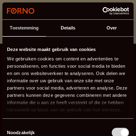
Cette section est actuellement en maintenance.
Si vous manquez des informations, vous pouvez nous
appeler au +31 413 395 295 ou nous envoyer un e-
Toestemming
Details
Over
mail à
info@forno.eu
.
Deze website maakt gebruik van cookies
We gebruiken cookies om content en advertenties te
personaliseren, om functies voor social media te bieden
en om ons websiteverkeer te analyseren. Ook delen we
informatie over uw gebruik van onze site met onze
partners voor social media, adverteren en analyse. Deze
partners kunnen deze gegevens combineren met andere
informatie die u aan ze heeft verstrekt of die ze hebben
verzameld op basis van uw gebruik van hun services.
Toestemmingsselectie
Noodzakelijk