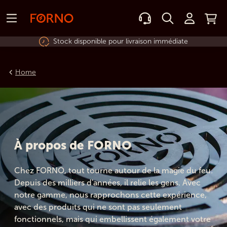
mmédiate
Conception et production int
Home
À propos de FORNO
Chez FORNO, tout tourne autour de la magie du feu.
Depuis des milliers d'années, il relie les gens. Avec
notre gamme, nous rapprochons cette expérience,
avec des produits qui ne sont pas seulement
fonctionnels, mais qui embellissent également votre