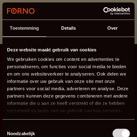
Cette section est actuellement en maintenance.
Si vous manquez des informations, vous pouvez nous
appeler au +31 413 395 295 ou nous envoyer un e-
Toestemming
Details
Over
mail à
info@forno.eu
.
Deze website maakt gebruik van cookies
We gebruiken cookies om content en advertenties te
personaliseren, om functies voor social media te bieden
en om ons websiteverkeer te analyseren. Ook delen we
informatie over uw gebruik van onze site met onze
partners voor social media, adverteren en analyse. Deze
partners kunnen deze gegevens combineren met andere
informatie die u aan ze heeft verstrekt of die ze hebben
verzameld op basis van uw gebruik van hun services.
Toestemmingsselectie
Noodzakelijk