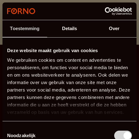
Cette section est actuellement en maintenance.
Si vous manquez des informations, vous pouvez nous
appeler au +31 413 395 295 ou nous envoyer un e-
Toestemming
Details
Over
mail à
info@forno.eu
.
Deze website maakt gebruik van cookies
We gebruiken cookies om content en advertenties te
personaliseren, om functies voor social media te bieden
en om ons websiteverkeer te analyseren. Ook delen we
informatie over uw gebruik van onze site met onze
partners voor social media, adverteren en analyse. Deze
partners kunnen deze gegevens combineren met andere
informatie die u aan ze heeft verstrekt of die ze hebben
verzameld op basis van uw gebruik van hun services.
Toestemmingsselectie
Noodzakelijk