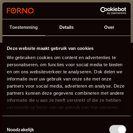
Cette section est actuellement en maintenance.
Si vous manquez des informations, vous pouvez nous
appeler au +31 413 395 295 ou nous envoyer un e-
Toestemming
Details
Over
mail à
info@forno.eu
.
Deze website maakt gebruik van cookies
We gebruiken cookies om content en advertenties te
personaliseren, om functies voor social media te bieden
en om ons websiteverkeer te analyseren. Ook delen we
informatie over uw gebruik van onze site met onze
partners voor social media, adverteren en analyse. Deze
partners kunnen deze gegevens combineren met andere
informatie die u aan ze heeft verstrekt of die ze hebben
verzameld op basis van uw gebruik van hun services.
Toestemmingsselectie
Noodzakelijk