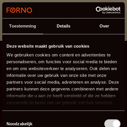
Cette section est actuellement en maintenance.
Si vous manquez des informations, vous pouvez nous
appeler au +31 413 395 295 ou nous envoyer un e-
Toestemming
Details
Over
mail à
info@forno.eu
.
Deze website maakt gebruik van cookies
We gebruiken cookies om content en advertenties te
personaliseren, om functies voor social media te bieden
en om ons websiteverkeer te analyseren. Ook delen we
informatie over uw gebruik van onze site met onze
partners voor social media, adverteren en analyse. Deze
partners kunnen deze gegevens combineren met andere
informatie die u aan ze heeft verstrekt of die ze hebben
verzameld op basis van uw gebruik van hun services.
Toestemmingsselectie
Noodzakelijk