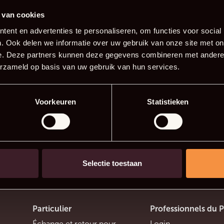
confiance 
 van cookies
notre page
ent en advertenties te personaliseren, om functies voor social
. Ook delen we informatie over uw gebruik van onze site met on
Nous vous tiendrons in
e. Deze partners kunnen deze gegevens combineren met andere i
erzameld op basis van uw gebruik van hun services.
Besoin d'inspiration e
notre brochure!
Voorkeuren
Statistieken
Voir la broc
Selectie toestaan
Particulier
Professionnels du 
Échange et retour pour
Login