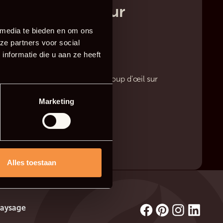
et inscription sur
!
 media te bieden en om ons
ze partners voor social
formé très bientôt de la suite.
nformatie die u aan ze heeft
ntre-temps ? Priez jetez ici un coup d'œil sur
Marketing
hure
Alles toestaan
Paysage