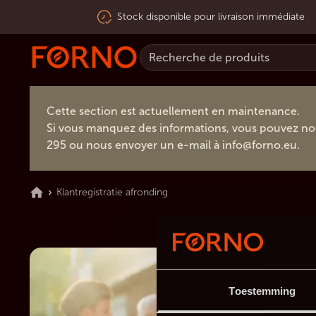
Stock disponible pour livraison immédiate
Cette section est actuellement en maintenance.
Si vous manquez des informations, vous pouvez no
295 ou nous envoyer un e-mail à
info@forno.eu
.
Klantregistratie afronding
Toestemming