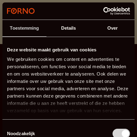
Dieser Abschnitt wird derzeit gewartet.
Wenn Sie Informationen vermissen, können Sie uns
unter +31 413 395 294 anrufen oder uns unter
Toestemming
Details
Over
info@forno.eu
eine E-Mail senden.
Deze website maakt gebruik van cookies
We gebruiken cookies om content en advertenties te
personaliseren, om functies voor social media te bieden
en om ons websiteverkeer te analyseren. Ook delen we
informatie over uw gebruik van onze site met onze
partners voor social media, adverteren en analyse. Deze
partners kunnen deze gegevens combineren met andere
informatie die u aan ze heeft verstrekt of die ze hebben
verzameld op basis van uw gebruik van hun services.
Toestemmingsselectie
Noodzakelijk