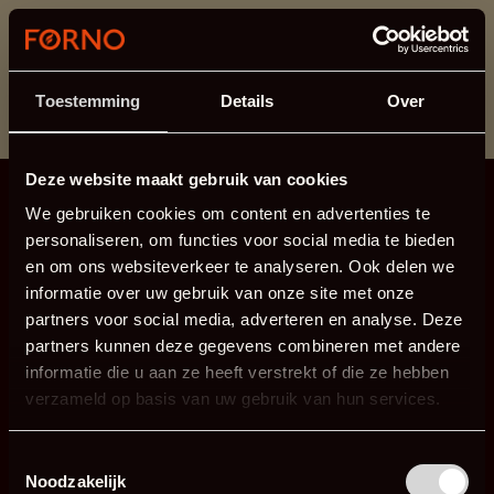
Dieser Abschnitt wird derzeit gewartet.
Wenn Sie Informationen vermissen, können Sie uns
unter +31 413 395 294 anrufen oder uns unter
Toestemming
Details
Over
info@forno.eu
eine E-Mail senden.
Deze website maakt gebruik van cookies
We gebruiken cookies om content en advertenties te
personaliseren, om functies voor social media te bieden
en om ons websiteverkeer te analyseren. Ook delen we
informatie over uw gebruik van onze site met onze
partners voor social media, adverteren en analyse. Deze
partners kunnen deze gegevens combineren met andere
informatie die u aan ze heeft verstrekt of die ze hebben
verzameld op basis van uw gebruik van hun services.
Toestemmingsselectie
Noodzakelijk