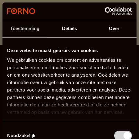
Dieser Abschnitt wird derzeit gewartet.
Wenn Sie Informationen vermissen, können Sie uns
unter +31 413 395 294 anrufen oder uns unter
Toestemming
Details
Over
info@forno.eu
eine E-Mail senden.
Deze website maakt gebruik van cookies
We gebruiken cookies om content en advertenties te
personaliseren, om functies voor social media te bieden
en om ons websiteverkeer te analyseren. Ook delen we
informatie over uw gebruik van onze site met onze
partners voor social media, adverteren en analyse. Deze
partners kunnen deze gegevens combineren met andere
informatie die u aan ze heeft verstrekt of die ze hebben
verzameld op basis van uw gebruik van hun services.
Toestemmingsselectie
Noodzakelijk