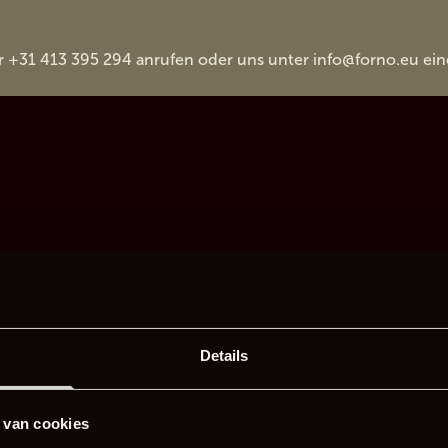
r +31 413 395 294 anrufen oder uns unter
info@forno.eu
ein
Details
 van cookies