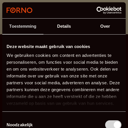
Dit onderdeel is momenteel in onderhoud.
Als je informatie mist kun je ons bellen +31 413 274
168 of mailen
info@forno.eu
.
Toestemming
Details
Over
Deze website maakt gebruik van cookies
We gebruiken cookies om content en advertenties te
personaliseren, om functies voor social media te bieden
en om ons websiteverkeer te analyseren. Ook delen we
informatie over uw gebruik van onze site met onze
partners voor social media, adverteren en analyse. Deze
partners kunnen deze gegevens combineren met andere
informatie die u aan ze heeft verstrekt of die ze hebben
verzameld op basis van uw gebruik van hun services.
Toestemmingsselectie
Noodzakelijk