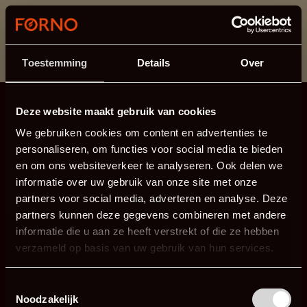
Dit onderdeel is momenteel in onderhoud.
Als je informatie mist kun je ons bellen +31 413 274
168 of mailen
info@forno.eu
.
Toestemming
Details
Over
Deze website maakt gebruik van cookies
We gebruiken cookies om content en advertenties te
personaliseren, om functies voor social media te bieden
en om ons websiteverkeer te analyseren. Ook delen we
informatie over uw gebruik van onze site met onze
partners voor social media, adverteren en analyse. Deze
partners kunnen deze gegevens combineren met andere
informatie die u aan ze heeft verstrekt of die ze hebben
verzameld op basis van uw gebruik van hun services.
Toestemmingsselectie
Noodzakelijk