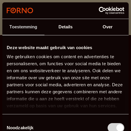
Dit onderdeel is momenteel in onderhoud.
Als je informatie mist kun je ons bellen +31 413 274
168 of mailen
info@forno.eu
.
Toestemming
Details
Over
Deze website maakt gebruik van cookies
We gebruiken cookies om content en advertenties te
personaliseren, om functies voor social media te bieden
en om ons websiteverkeer te analyseren. Ook delen we
informatie over uw gebruik van onze site met onze
partners voor social media, adverteren en analyse. Deze
partners kunnen deze gegevens combineren met andere
informatie die u aan ze heeft verstrekt of die ze hebben
verzameld op basis van uw gebruik van hun services.
Toestemmingsselectie
Noodzakelijk