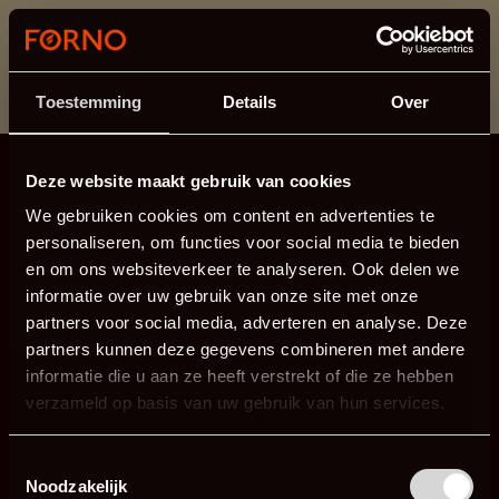
Dit onderdeel is momenteel in onderhoud.
Als je informatie mist kun je ons bellen +31 413 274
168 of mailen
info@forno.eu
.
Toestemming
Details
Over
Deze website maakt gebruik van cookies
We gebruiken cookies om content en advertenties te
personaliseren, om functies voor social media te bieden
en om ons websiteverkeer te analyseren. Ook delen we
informatie over uw gebruik van onze site met onze
partners voor social media, adverteren en analyse. Deze
partners kunnen deze gegevens combineren met andere
informatie die u aan ze heeft verstrekt of die ze hebben
verzameld op basis van uw gebruik van hun services.
Toestemmingsselectie
Noodzakelijk