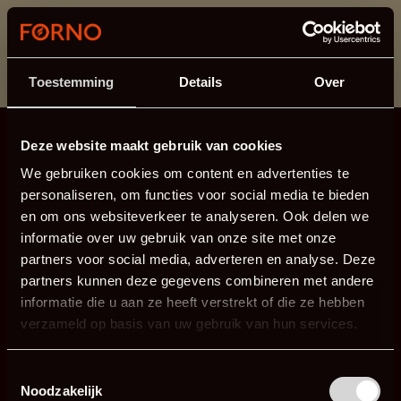
Dit onderdeel is momenteel in onderhoud.
Als je informatie mist kun je ons bellen +31 413 274
168 of mailen
info@forno.eu
.
Toestemming
Details
Over
Deze website maakt gebruik van cookies
We gebruiken cookies om content en advertenties te
personaliseren, om functies voor social media te bieden
en om ons websiteverkeer te analyseren. Ook delen we
informatie over uw gebruik van onze site met onze
partners voor social media, adverteren en analyse. Deze
partners kunnen deze gegevens combineren met andere
informatie die u aan ze heeft verstrekt of die ze hebben
verzameld op basis van uw gebruik van hun services.
Toestemmingsselectie
Noodzakelijk