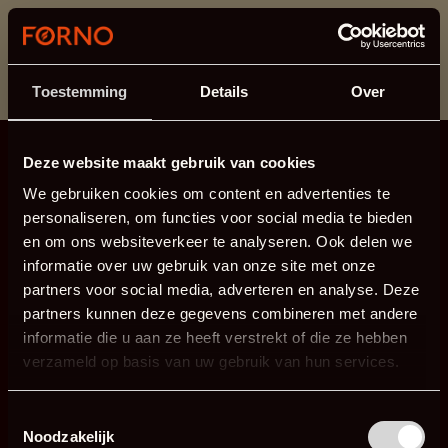
Dit onderdeel is momenteel in onderhoud.
Als je informatie mist kun je ons bellen +31 413 274
168 of mailen
info@forno.eu
.
Toestemming
Details
Over
Deze website maakt gebruik van cookies
We gebruiken cookies om content en advertenties te
personaliseren, om functies voor social media te bieden
en om ons websiteverkeer te analyseren. Ook delen we
informatie over uw gebruik van onze site met onze
partners voor social media, adverteren en analyse. Deze
partners kunnen deze gegevens combineren met andere
informatie die u aan ze heeft verstrekt of die ze hebben
verzameld op basis van uw gebruik van hun services.
Toestemmingsselectie
Noodzakelijk