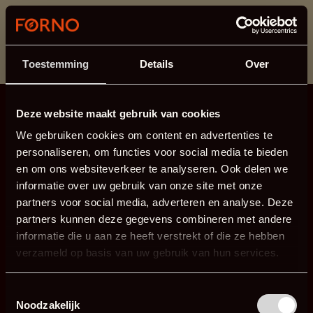
Dit onderdeel is momenteel in onderhoud.
Als je informatie mist kun je ons bellen +31 413 274
168 of mailen
info@forno.eu
.
Toestemming
Details
Over
Deze website maakt gebruik van cookies
We gebruiken cookies om content en advertenties te
personaliseren, om functies voor social media te bieden
en om ons websiteverkeer te analyseren. Ook delen we
informatie over uw gebruik van onze site met onze
partners voor social media, adverteren en analyse. Deze
partners kunnen deze gegevens combineren met andere
informatie die u aan ze heeft verstrekt of die ze hebben
verzameld op basis van uw gebruik van hun services.
Toestemmingsselectie
Noodzakelijk