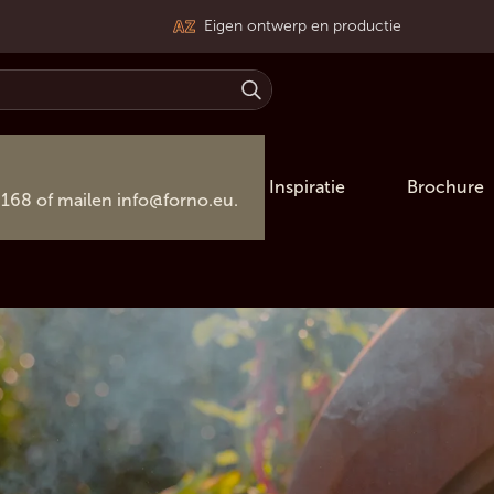
Eigen ontwerp en productie
Inspiratie
Brochure
 168 of mailen
info@forno.eu
.