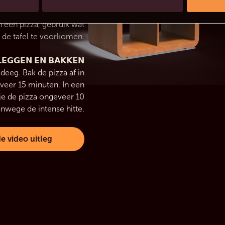
𝗠 𝗛𝗘𝗧 𝗣𝗜𝗭𝗭𝗔𝗗𝗘𝗘𝗚
n een pizza, gebruik wat
de tafel te voorkomen.
𝗘𝗚𝗚𝗘𝗡 𝗘𝗡 𝗕𝗔𝗞𝗞𝗘𝗡
deeg. Bak de pizza af in
veer 15 minuten. In een
 je de pizza ongeveer 10
de video uitleg