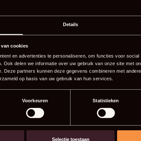
·
     4 stuks pizza deeg
·
     500 ml tomatensaus/pasa
·
     1 teentje knoflook
Details
·
     1 el tomatenpuree
·
     4 el oregano
·
     Toppings naar keuze
 van cookies
ent en advertenties te personaliseren, om functies voor social
. Ook delen we informatie over uw gebruik van onze site met on
e. Deze partners kunnen deze gegevens combineren met andere i
erzameld op basis van uw gebruik van hun services.
Voorkeuren
Statistieken
ereidingswijze
Selectie toestaan