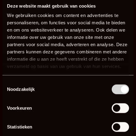
Deze website maakt gebruik van cookies
Creëer verschillende
We gebruiken cookies om content en advertenties te
temperaturen
Retro design
personaliseren, om functies voor social media te bieden
en om ons websiteverkeer te analyseren. Ook delen we
informatie over uw gebruik van onze site met onze
DAMM WERKBLADEN
STATION STANDAARD
partners voor social media, adverteren en analyse. Deze
partners kunnen deze gegevens combineren met andere
informatie die u aan ze heeft verstrekt of die ze hebben
verzameld op basis van uw gebruik van hun services.
Personaliseer jouw
DAMM
Extra werkruimte
Toestemmingsselectie
Noodzakelijk
SEARE BOLE
DOME
Voorkeuren
Statistieken
Houtgestookte pizza