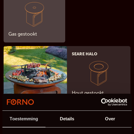
Gas gestookt
SEARE HALO
Hout gestookt
GRILLSET
DAMM
Toestemming
Details
Over