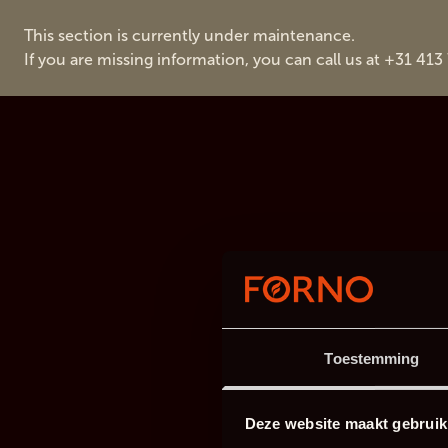
This section is currently under maintenance.
If you are missing information, you can call us at +31 413
Toestemming
Deze website maakt gebruik