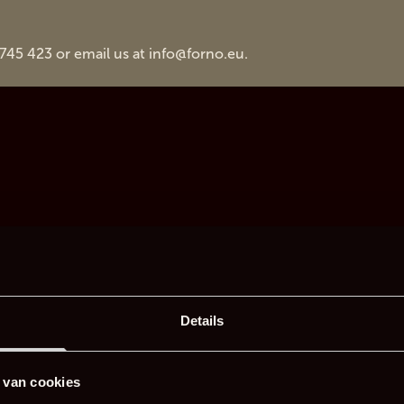
 745 423 or email us at
info@forno.eu
.
Details
 van cookies