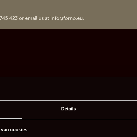
 745 423 or email us at
info@forno.eu
.
Details
 van cookies