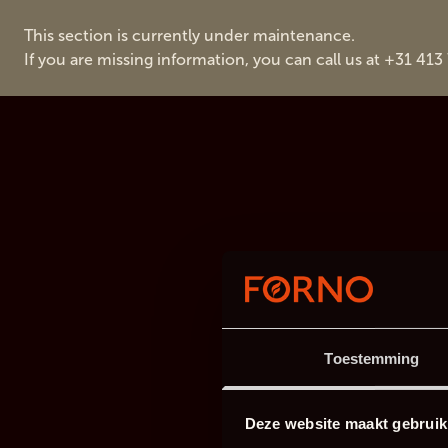
This section is currently under maintenance.
If you are missing information, you can call us at +31 413
Toestemming
Deze website maakt gebruik