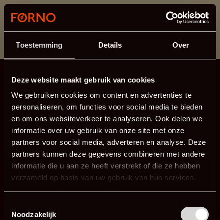
This section is currently under maintenance.
If you are missing information, you can call us at +31
413 745 423 or email us at
info@forno.eu
.
Toestemming
Details
Over
Deze website maakt gebruik van cookies
We gebruiken cookies om content en advertenties te
personaliseren, om functies voor social media te bieden
en om ons websiteverkeer te analyseren. Ook delen we
informatie over uw gebruik van onze site met onze
partners voor social media, adverteren en analyse. Deze
partners kunnen deze gegevens combineren met andere
informatie die u aan ze heeft verstrekt of die ze hebben
verzameld op basis van uw gebruik van hun services.
Toestemmingsselectie
Noodzakelijk