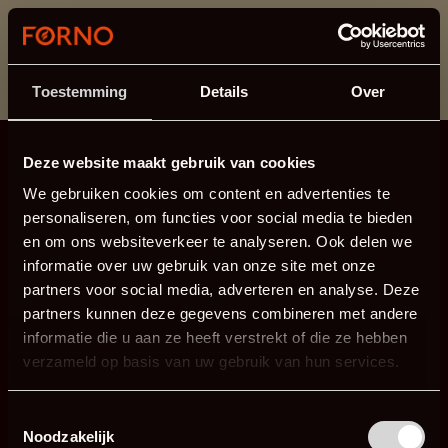
This section is currently under maintenance.
If you are missing information, you can call us at +31
413 745 423 or email us at
info@forno.eu
.
Toestemming
Details
Over
Deze website maakt gebruik van cookies
We gebruiken cookies om content en advertenties te
personaliseren, om functies voor social media te bieden
en om ons websiteverkeer te analyseren. Ook delen we
informatie over uw gebruik van onze site met onze
partners voor social media, adverteren en analyse. Deze
partners kunnen deze gegevens combineren met andere
informatie die u aan ze heeft verstrekt of die ze hebben
verzameld op basis van uw gebruik van hun services.
Toestemmingsselectie
Noodzakelijk