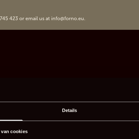
 745 423 or email us at
info@forno.eu
.
Details
 van cookies