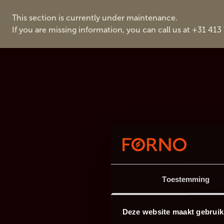
This section is currently under maintenance.
If you are missing information, you can call us at +31 413
Toestemming
Deze website maakt gebruik