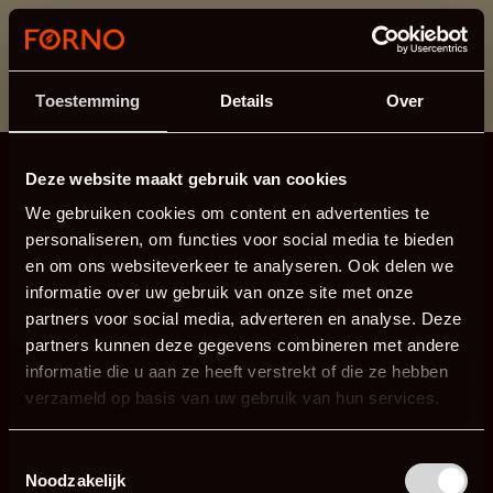
This section is currently under maintenance.
If you are missing information, you can call us at +31
413 745 423 or email us at
info@forno.eu
.
Toestemming
Details
Over
Deze website maakt gebruik van cookies
We gebruiken cookies om content en advertenties te
personaliseren, om functies voor social media te bieden
en om ons websiteverkeer te analyseren. Ook delen we
informatie over uw gebruik van onze site met onze
partners voor social media, adverteren en analyse. Deze
partners kunnen deze gegevens combineren met andere
informatie die u aan ze heeft verstrekt of die ze hebben
verzameld op basis van uw gebruik van hun services.
Toestemmingsselectie
Noodzakelijk