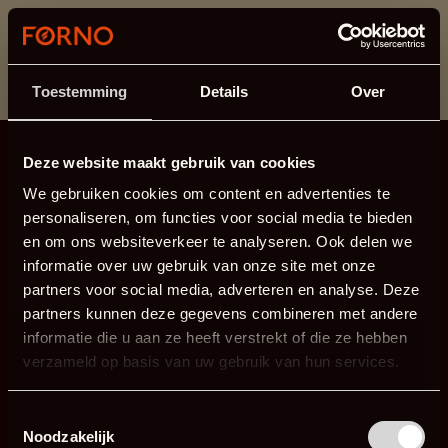
This section is currently under maintenance.
If you are missing information, you can call us at +31
413 745 423 or email us at
info@forno.eu
.
Toestemming
Details
Over
Deze website maakt gebruik van cookies
We gebruiken cookies om content en advertenties te
personaliseren, om functies voor social media te bieden
en om ons websiteverkeer te analyseren. Ook delen we
informatie over uw gebruik van onze site met onze
partners voor social media, adverteren en analyse. Deze
partners kunnen deze gegevens combineren met andere
informatie die u aan ze heeft verstrekt of die ze hebben
verzameld op basis van uw gebruik van hun services.
Toestemmingsselectie
Noodzakelijk