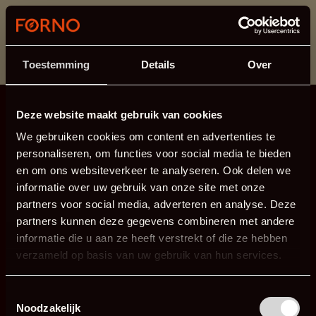
This section is currently under maintenance.
If you are missing information, you can call us at +31
413 745 423 or email us at
info@forno.eu
.
Toestemming
Details
Over
Deze website maakt gebruik van cookies
We gebruiken cookies om content en advertenties te
personaliseren, om functies voor social media te bieden
en om ons websiteverkeer te analyseren. Ook delen we
informatie over uw gebruik van onze site met onze
partners voor social media, adverteren en analyse. Deze
partners kunnen deze gegevens combineren met andere
informatie die u aan ze heeft verstrekt of die ze hebben
verzameld op basis van uw gebruik van hun services.
Toestemmingsselectie
Noodzakelijk