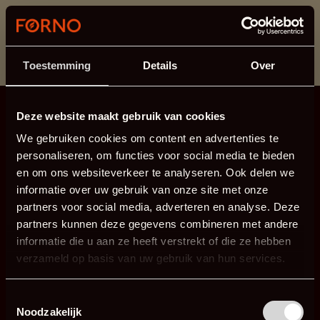
Dit onderdeel is momenteel in onderhoud.
Als je informatie mist kun je ons bellen +31 413 274
168 of mailen
info@forno.eu
.
Toestemming
Details
Over
Deze website maakt gebruik van cookies
We gebruiken cookies om content en advertenties te
personaliseren, om functies voor social media te bieden
en om ons websiteverkeer te analyseren. Ook delen we
informatie over uw gebruik van onze site met onze
partners voor social media, adverteren en analyse. Deze
partners kunnen deze gegevens combineren met andere
informatie die u aan ze heeft verstrekt of die ze hebben
verzameld op basis van uw gebruik van hun services.
Toestemmingsselectie
Noodzakelijk