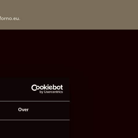
forno.eu
.
Over