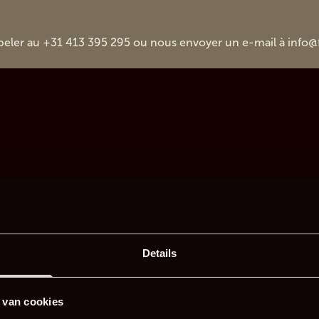
peler au +31 413 395 295 ou nous envoyer un e-mail à
info@
Details
 van cookies