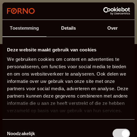
Cette section est actuellement en maintenance.
Si vous manquez des informations, vous pouvez nous
appeler au +31 413 395 295 ou nous envoyer un e-
Toestemming
Details
Over
mail à
info@forno.eu
.
Deze website maakt gebruik van cookies
We gebruiken cookies om content en advertenties te
personaliseren, om functies voor social media te bieden
en om ons websiteverkeer te analyseren. Ook delen we
informatie over uw gebruik van onze site met onze
partners voor social media, adverteren en analyse. Deze
partners kunnen deze gegevens combineren met andere
informatie die u aan ze heeft verstrekt of die ze hebben
verzameld op basis van uw gebruik van hun services.
Toestemmingsselectie
Noodzakelijk