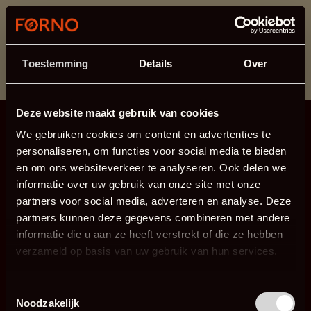
Cette section est actuellement en maintenance.
Si vous manquez des informations, vous pouvez nous
appeler au +31 413 395 295 ou nous envoyer un e-
Toestemming
Details
Over
mail à
info@forno.eu
.
Deze website maakt gebruik van cookies
We gebruiken cookies om content en advertenties te
personaliseren, om functies voor social media te bieden
en om ons websiteverkeer te analyseren. Ook delen we
informatie over uw gebruik van onze site met onze
partners voor social media, adverteren en analyse. Deze
partners kunnen deze gegevens combineren met andere
informatie die u aan ze heeft verstrekt of die ze hebben
verzameld op basis van uw gebruik van hun services.
Toestemmingsselectie
Noodzakelijk