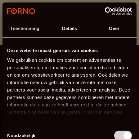
Cette section est actuellement en maintenance.
Si vous manquez des informations, vous pouvez nous
appeler au +31 413 395 295 ou nous envoyer un e-
Toestemming
Details
Over
mail à
info@forno.eu
.
Deze website maakt gebruik van cookies
We gebruiken cookies om content en advertenties te
personaliseren, om functies voor social media te bieden
en om ons websiteverkeer te analyseren. Ook delen we
informatie over uw gebruik van onze site met onze
partners voor social media, adverteren en analyse. Deze
partners kunnen deze gegevens combineren met andere
informatie die u aan ze heeft verstrekt of die ze hebben
verzameld op basis van uw gebruik van hun services.
Toestemmingsselectie
Noodzakelijk