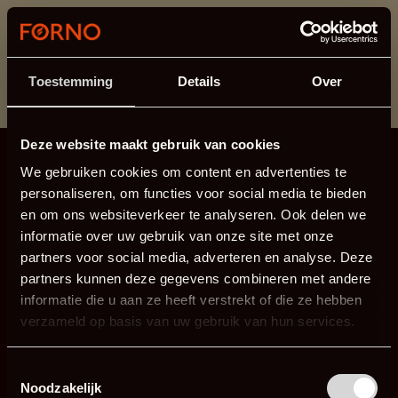
Cette section est actuellement en maintenance.
Si vous manquez des informations, vous pouvez nous
appeler au +31 413 395 295 ou nous envoyer un e-
Toestemming
Details
Over
mail à
info@forno.eu
.
Deze website maakt gebruik van cookies
We gebruiken cookies om content en advertenties te
personaliseren, om functies voor social media te bieden
en om ons websiteverkeer te analyseren. Ook delen we
informatie over uw gebruik van onze site met onze
partners voor social media, adverteren en analyse. Deze
partners kunnen deze gegevens combineren met andere
informatie die u aan ze heeft verstrekt of die ze hebben
verzameld op basis van uw gebruik van hun services.
Toestemmingsselectie
Noodzakelijk