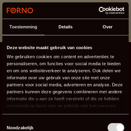
Cette section est actuellement en maintenance.
Si vous manquez des informations, vous pouvez nous
appeler au +31 413 395 295 ou nous envoyer un e-
Toestemming
Details
Over
mail à
info@forno.eu
.
Deze website maakt gebruik van cookies
We gebruiken cookies om content en advertenties te
personaliseren, om functies voor social media te bieden
en om ons websiteverkeer te analyseren. Ook delen we
informatie over uw gebruik van onze site met onze
partners voor social media, adverteren en analyse. Deze
partners kunnen deze gegevens combineren met andere
informatie die u aan ze heeft verstrekt of die ze hebben
verzameld op basis van uw gebruik van hun services.
Toestemmingsselectie
Noodzakelijk