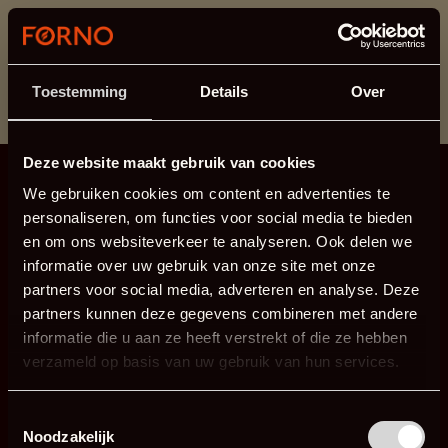
Dieser Abschnitt wird derzeit gewartet.
Wenn Sie Informationen vermissen, können Sie uns
unter +31 413 395 294 anrufen oder uns unter
Toestemming
Details
Over
info@forno.eu
eine E-Mail senden.
Deze website maakt gebruik van cookies
We gebruiken cookies om content en advertenties te
personaliseren, om functies voor social media te bieden
en om ons websiteverkeer te analyseren. Ook delen we
informatie over uw gebruik van onze site met onze
partners voor social media, adverteren en analyse. Deze
partners kunnen deze gegevens combineren met andere
informatie die u aan ze heeft verstrekt of die ze hebben
verzameld op basis van uw gebruik van hun services.
Toestemmingsselectie
Noodzakelijk