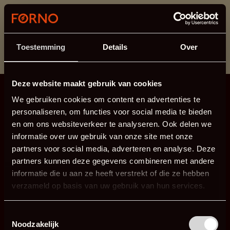
Dieser Abschnitt wird derzeit gewartet.
Wenn Sie Informationen vermissen, können Sie uns
unter +31 413 395 294 anrufen oder uns unter
Toestemming
Details
Over
info@forno.eu
eine E-Mail senden.
Deze website maakt gebruik van cookies
We gebruiken cookies om content en advertenties te
personaliseren, om functies voor social media te bieden
en om ons websiteverkeer te analyseren. Ook delen we
informatie over uw gebruik van onze site met onze
partners voor social media, adverteren en analyse. Deze
partners kunnen deze gegevens combineren met andere
informatie die u aan ze heeft verstrekt of die ze hebben
verzameld op basis van uw gebruik van hun services.
Toestemmingsselectie
Noodzakelijk