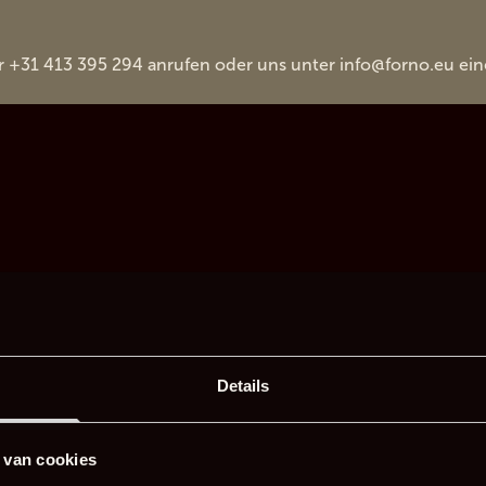
r +31 413 395 294 anrufen oder uns unter
info@forno.eu
ein
Details
 van cookies